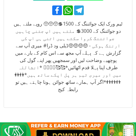
F
W
T
a
h
e
c
a
l
e
t
e
ٹیم ورک ایک جوائننگ کے 1500💲🥺🥺🥺 روپے ملتے ہیں
b
s
g
دو جوائننگ کے 3000💲 ملتے ہیں اپ جتنی چاہیں
o
A
r
o
p
a
جوائننگ کروا سکتے ہیں اتنی ہی اپ کی
k
p
m
ارننگ ہوگی - 🤑🤑🤑🤑ڈیلی ود ڈرا# میری آپ سے
گزارش ہے کہ پہلے آپ مجھ سے اس کام کے بارے میں
پوچھیے وضاحت لیں اور سمجھیں پھر اپنے گول کی
طرف اپنا پہلا قدم اٹھائیں*🥰🥰🤷‍♂️🤷‍♂️ *انشاللہ
میں اور میری ٹیم ہر پل اپکے ساتھ ہیں*👫👭
👬👬👬*اگر آپ ہمارے ساتھ جوائن ہونا چاہتے ہیں تو
رابطہ کیج